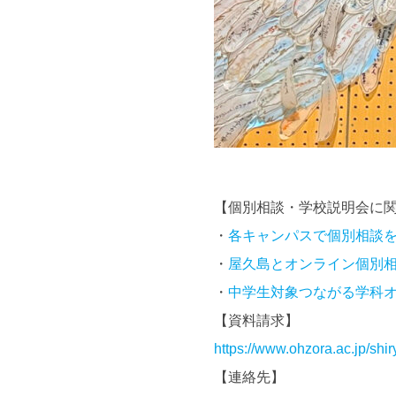
【個別相談・学校説明会に
・
各キャンパスで個別相談
・
屋久島とオンライン個別
・
中学生対象つながる学科
【資料請求】
https://www.ohzora.ac.jp/shir
【連絡先】