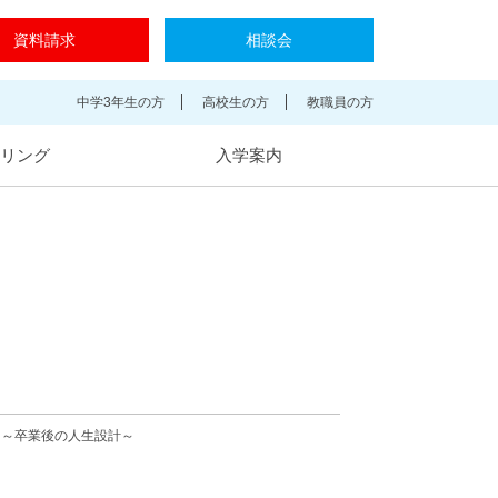
資料請求
相談会
中学3年生の方
高校生の方
教職員の方
リング
入学案内
 ～卒業後の人生設計～