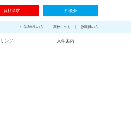
資料請求
相談会
中学3年生の方
高校生の方
教職員の方
リング
入学案内