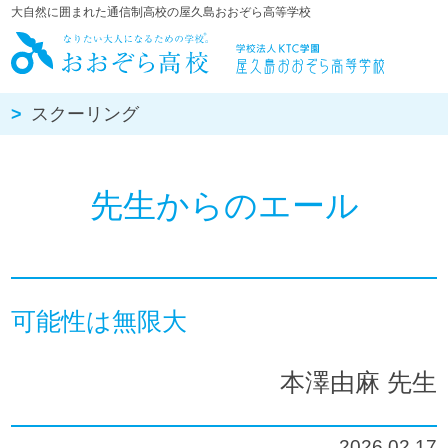
大自然に囲まれた通信制高校の屋久島おおぞら高等学校
屋久島おお
スクーリング
先生からのエール
可能性は無限大
本澤由麻 先生
2026.02.17