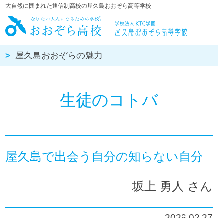
大自然に囲まれた通信制高校の屋久島おおぞら高等学校
屋久島おお
屋久島おおぞらの魅力
生徒のコトバ
屋久島で出会う自分の知らない自分
坂上 勇人 さん
2026.02.27