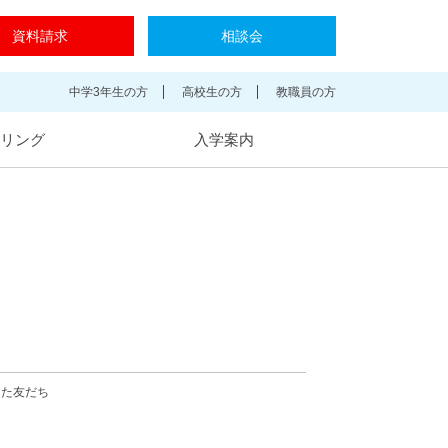
資料請求
相談会
中学3年生の方
高校生の方
教職員の方
リング
入学案内
えた友だち