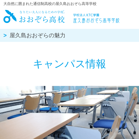
大自然に囲まれた通信制高校の屋久島おおぞら高等学校
屋久島おお
屋久島おおぞらの魅力
キャンパス情報