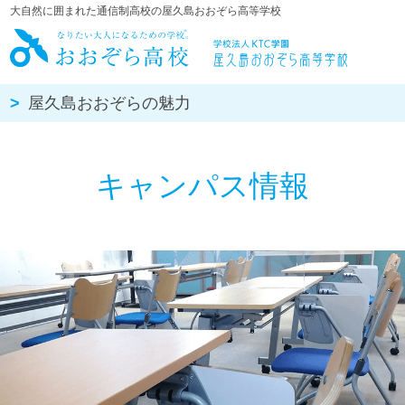
大自然に囲まれた通信制高校の屋久島おおぞら高等学校
屋久島おお
屋久島おおぞらの魅力
キャンパス情報